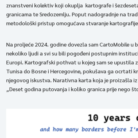
znanstveni kolektiv koji okuplja kartografe i šezdeset
granicama te Sredozemlju. Poput nadogradnje na tradi
metodološki pristup omogućava stvaranje kartografije 
Na proljeće 2024. godine dovezla sam CartoMobile u 
nekoliko ljudi a svi su bili pogođeni postupnim instit
Europi. Kartografski pothvat u kojeg sam se upustila 
Tunisa do Bosne i Hercegovine, pokušava ga ocrtati kroz 
njegovog iskustva. Narativna karta koja je proizašla i
„
Deset godina putovanja i koliko granica prije nego š