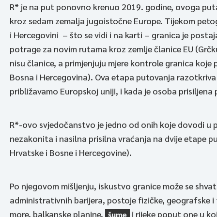
R* je na put ponovno krenuo 2019. godine, ovoga puta
kroz sedam zemalja jugoistočne Europe. Tijekom petog
i Hercegovini – što se vidi i na karti – granica je pos
potrage za novim rutama kroz zemlje članice EU (Grčku,
nisu članice, a primjenjuju mjere kontrole granica koje
Bosna i Hercegovina). Ova etapa putovanja razotkriva
približavamo Europskoj uniji, i kada je osoba prisiljena
R*-ovo svjedočanstvo je jedno od onih koje dovodi u p
nezakonita i nasilna prisilna vraćanja na dvije etape p
Hrvatske i Bosne i Hercegovine).
Po njegovom mišljenju, iskustvo granice može se shvati
administrativnih barijera, postoje fizičke, geografske i
more, balkanske planine,
i rijeke poput one u k
šume