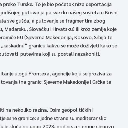
 preko Turske. To je bio početak niza deportacija
odišnjeg putovanja pa sve do našeg susreta u Bosni
tajala sve gušća, a putovanje se fragmentira zbog
 Mađarsku, Slovačku i Hrvatsku) ili kroz zemlje koje
 promiče EU (Sjeverna Makedonija, Kosovo, Srbija te
 „kaskadnu“ granicu kakvu se može doživjeti kako se
 putovati putevima koji su postali nezakoniti.
itanje ulogu Frontexa, agencije koju se proziva za
utovanja (na granici Sjeverne Makedonije i Grčke te
ti na nekoliko razina. Osim geopolitičkih i
 tjelesne granice: s jedne strane su mediteransko
oju je slučajno upao 2023. godine, a s druge njegovo