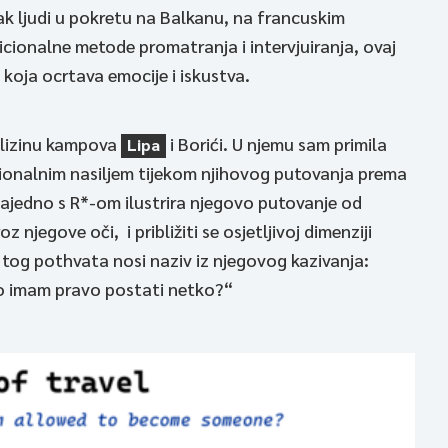
ak ljudi u pokretu na Balkanu, na francuskim
cionalne metode promatranja i intervjuiranja, ovaj
koja ocrtava emocije i iskustva.
blizinu kampova
i Borići. U njemu sam primila
Lipa
ucionalnim nasiljem tijekom njihovog putovanja prema
zajedno s R*-om ilustrira njegovo putovanje od
njegove oči, i približiti se osjetljivoj dimenziji
z tog pothvata nosi naziv iz njegovog kazivanja:
to imam pravo postati netko?“