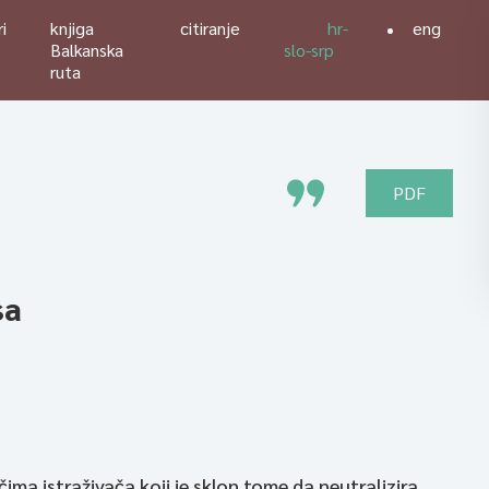
i
knjiga
citiranje
hr-
eng
Balkanska
slo-srp
ruta
PDF
sa
čima istraživača koji je sklon tome da neutralizira