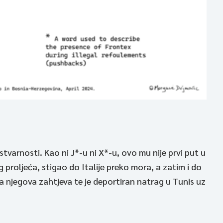
varnosti. Kao ni J*-u ni X*-u, ovo mu nije prvi put u
proljeća, stigao do Italije preko mora, a zatim i do
a njegova zahtjeva te je deportiran natrag u Tunis uz