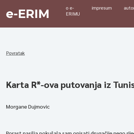
o e-
impresum
autor
e-ERIM
ERIMU
Povratak
Karta R*-ova putovanja iz Tuni
Morgane Dujmovic
Porast nasilja pokušala sam opisati drugačije nego rije