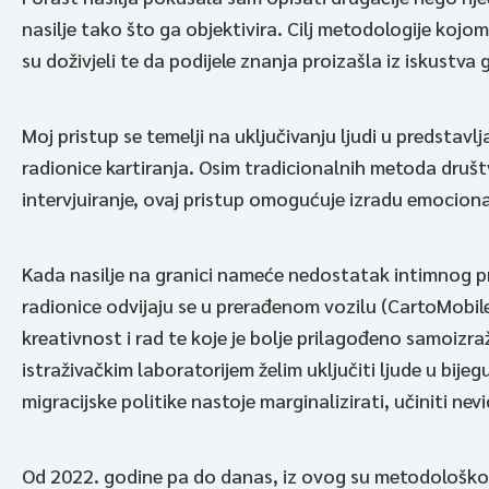
nasilje tako što ga objektivira. Cilj metodologije kojom
su doživjeli te da podijele znanja proizašla iz iskustva 
Moj pristup se temelji na uključivanju ljudi u predstavl
radionice kartiranja. Osim tradicionalnih metoda društ
intervjuiranje, ovaj pristup omogućuje izradu emociona
Kada nasilje na granici nameće nedostatak intimnog pro
radionice odvijaju se u prerađenom vozilu (CartoMobile
kreativnost i rad te koje je bolje prilagođeno samoizra
istraživačkim laboratorijem želim uključiti ljude u bijeg
migracijske politike nastoje marginalizirati, učiniti nevi
Od 2022. godine pa do danas, iz ovog su metodološk