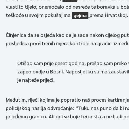
vlastito tijelo, onemoćalo od nesreće te boravka u boln
teškoće u svojim pokušajima
prema Hrvatskoj.
gejma
Činjenica da se osjeća kao da je sada nakon cijelog pu
posljedica pooštrenih mjera kontrole na granici između
Otišao sam prije deset godina, prešao sam preko 
zapeo ovdje u Bosni. Naposljetku su me zaustavili
je najteže prijeći.
Međutim, riječi kojima je popratio naš proces kartiranj
policijskog nasilja odvraćanje: “Tuku nas puno da bi nas
prijeđemo granicu. Ali oni se boje terorista a ne ljudi 