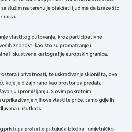
 se služim na terenu je olakšati ljudima da izraze što
granica.
janje vlastitog putovanja, kroz participativne
venih znanosti kao što su promatranje i
lne i iskustvene kartografije europskih granica.
stora i privatnosti, te uskraćivanje skloništa, ove
), koje je dizajnirano kao prostor za predah,
žavanju i promišljanju. S ovim pokretnim
u u prikazivanje njihove vlastite priče, tamo gdje ih
dljivima i ušutkati.
og pristupa
putujuća izložba i umjetničko-
proizašle