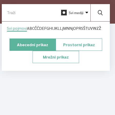
Svi mediji
Svi pojmovi
A
B
C
Č
Ć
D
E
F
G
H
I
J
K
L
Lj
M
N
Nj
O
P
R
S
Š
T
U
V
W
Z
Ž
Abecedni prikaz
Prostorni prikaz
Mrežni prikaz