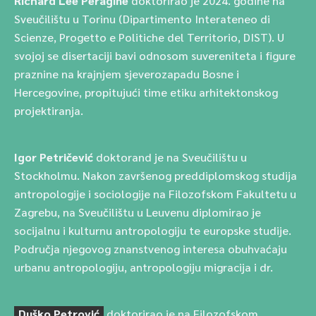
Richard Lee Peragine
doktorirao je 2024. godine na
Sveučilištu u Torinu (Dipartimento Interateneo di
Scienze, Progetto e Politiche del Territorio, DIST). U
svojoj se disertaciji bavi odnosom suvereniteta i figure
praznine na krajnjem sjeverozapadu Bosne i
Hercegovine, propitujući time etiku arhitektonskog
projektiranja.
Igor Petričević
doktorand je na Sveučilištu u
Stockholmu. Nakon završenog preddiplomskog studija
antropologije i sociologije na Filozofskom Fakultetu u
Zagrebu, na Sveučilištu u Leuvenu diplomirao je
socijalnu i kulturnu antropologiju te europske studije.
Područja njegovog znanstvenog interesa obuhvaćaju
urbanu antropologiju, antropologiju migracija i dr.
Duško Petrović
doktorirao je na Filozofskom