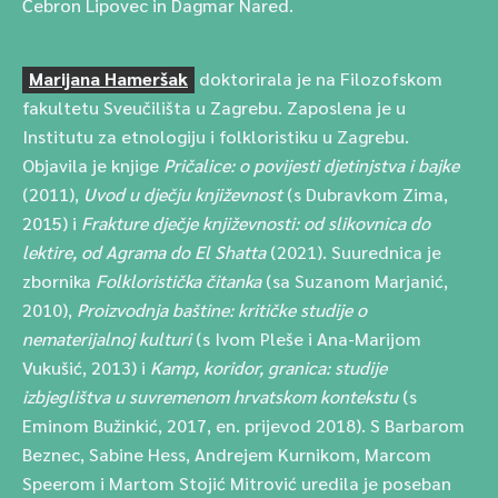
Čebron Lipovec in Dagmar Nared.
Marijana Hameršak
doktorirala je na Filozofskom
fakultetu Sveučilišta u Zagrebu. Zaposlena je u
Institutu za etnologiju i folkloristiku u Zagrebu.
Objavila je knjige
Pričalice: o povijesti djetinjstva i bajke
(2011),
Uvod u dječju književnost
(s Dubravkom Zima,
2015) i
Frakture dječje književnosti: od slikovnica do
lektire, od Agrama do El Shatta
(2021). Suurednica je
zbornika
Folkloristička čitanka
(sa Suzanom Marjanić,
2010),
Proizvodnja baštine: kritičke studije o
nematerijalnoj kulturi
(s Ivom Pleše i Ana-Marijom
Vukušić, 2013) i
Kamp, koridor, granica: studije
izbjeglištva u suvremenom hrvatskom kontekstu
(s
Eminom Bužinkić, 2017, en. prijevod 2018). S Barbarom
Beznec, Sabine Hess, Andrejem Kurnikom, Marcom
Speerom i Martom Stojić Mitrović uredila je poseban