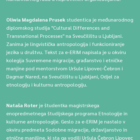
Oliwia Magdalena Prusek
studentica je međunarodnog
diplomskog studija "Cultural Differences and
Transnational Processes" na Sveučilištu u Ljubljani.
Zanima je lingvistička antropologija i funkcioniranje
jezika u društvu. Tekst za e-ERIM napisala je u okviru
kolegija Suvremene migracije, građanstvo i etničke
manjine pod mentorstvom Uršule Lipovec-Čebron i
Dagmar Nared, na Sveučilištu u Ljubljani, Odjel za
etnologiju i kulturnu antropologiju.
Nataša Roter
je študentka magistrskega
enopredmetnega študijskega programa Etnologije in
kulturne antropologije. Geslo za e-ERIM je nastalo v
okviru predmeta Sodobne migracije, državljanstvo in
etnične manjšine, ki sta ga vodili Uršula Čebron Lipovec