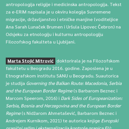
antropologija religije i medicinska antropologija. Tekst
za e-ERIM napisala je u okviru kolegija Suvremene
migracije, državljanstvo i etničke manjine (voditeljice
Ana Sarah Lunaček Brumen i Uršula Lipovec Čebron) na
Odsjeku za etnologiju i kulturnu antropologiju
Filozofskog fakulteta u Ljubljani.
Marta Stojić Mitrović
doktorirala je na Filozofskom
fakultetu u Beogradu 2016. godine. Zaposlena je u
Etnografskom institutu SANU u Beogradu. Suautorica
je studija
Governing the Balkan Route: Macedonia, Serbia
and the European Border Regime
(s Barbarom Beznec i
Marcom Speerom, 2016) i
Dark Sides of Europeanization:
Serbia, Bosnia and Herzegovina and the European Border
Regime
(s Nidžarom Ahmetašević, Barbarom Beznec i
Andrejem Kurnikom, 2021) te autorica knjige
Evropski
granični režim i eksternalizacija kontrole granica EU: