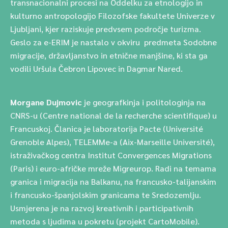
transnacionalni procesi na Oddelku za etnologijo in
kulturno antropologijo Filozofske fakultete Univerze v
Ljubljani, kjer raziskuje predvsem področje turizma.
Geslo za e-ERIM je nastalo v okviru predmeta Sodobne
migracije, državljanstvo in etnične manjšine, ki sta ga
vodili Uršula Čebron Lipovec in Dagmar Nared.
Morgane Dujmovic
je geografkinja i politologinja na
CNRS-u (Centre national de la recherche scientifique) u
Francuskoj. Članica je laboratorija Pacte (Université
Grenoble Alpes), TELEMMe-a (Aix-Marseille Université),
istraživačkog centra Institut Convergences Migrations
(Paris) i euro-afričke mreže Migreurop. Radi na temama
granica i migracija na Balkanu, na francusko-talijanskim
i francusko-španjolskim granicama te Sredozemlju.
Usmjerena je na razvoj kreativnih i participativnih
metoda s ljudima u pokretu (projekt CartoMobile).