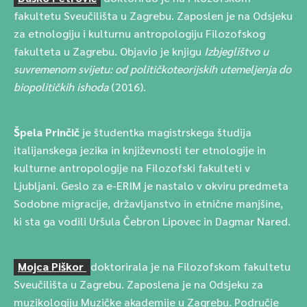
fakultetu Sveučilišta u Zagrebu. Zaposlen je na Odsjeku
za etnologiju i kulturnu antropologiju Filozofskog
fakulteta u Zagrebu. Objavio je knjigu
Izbjeglištvo u
suvremenom svijetu: od političkoteorijskih utemeljenja do
biopolitičkih ishoda
(2016).
Špela Prinčič
je študentka magistrskega študija
italijanskega jezika in književnosti ter etnologije in
kulturne antropologije na Filozofski fakulteti v
Ljubljani. Geslo za e-ERIM je nastalo v okviru predmeta
Sodobne migracije, državljanstvo in etnične manjšine,
ki sta ga vodili Uršula Čebron Lipovec in Dagmar Nared.
Mojca Piškor
doktorirala je na Filozofskom fakultetu
Sveučilišta u Zagrebu. Zaposlena je na Odsjeku za
muzikologiju Muzičke akademije u Zagrebu. Područje