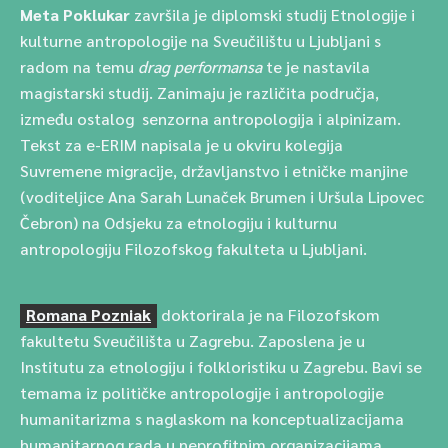
Meta Poklukar
završila je diplomski studij Etnologije i
kulturne antropologije na Sveučilištu u Ljubljani s
radom na temu
drag performansa
te je nastavila
magistarski studij. Zanimaju je različita područja,
između ostalog senzorna antropologija i alpinizam.
Tekst za e-ERIM napisala je u okviru kolegija
Suvremene migracije, državljanstvo i etničke manjine
(voditeljice Ana Sarah Lunaček Brumen i Uršula Lipovec
Čebron) na Odsjeku za etnologiju i kulturnu
antropologiju Filozofskog fakulteta u Ljubljani.
Romana Pozniak
doktorirala je na Filozofskom
fakultetu Sveučilišta u Zagrebu. Zaposlena je u
Institutu za etnologiju i folkloristiku u Zagrebu. Bavi se
temama iz političke antropologije i antropologije
humanitarizma s naglaskom na konceptualizacijama
humanitarnog rada u neprofitnim organizacijama.