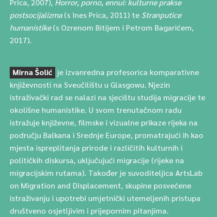
Prica, 2007),
Horror, porno, ennui: kulturne prakse
postsocijalizma
(s Ines Prica, 2011) te
Stranputice
humanistike
(s Ozrenom Bitijem i Petrom Bagarićem,
2017).
Mirna Šolić
je izvanredna profesorica komparativne
književnosti na Sveučilištu u Glasgowu. Njezin
istraživački rad se nalazi na sjecištu studija migracije te
okolišne humanistike. U svom trenutačnom radu
istražuje književne, filmske i vizualne prikaze rijeka na
području Balkana i Srednje Europe, promatrajući ih kao
mjesta ispreplitanja prirode i različitih kulturnih i
političkih diskursa, uključujući migracije (rijeke na
migracijskim rutama). Također je suvoditeljica ArtsLab
on Migration and Displacement, skupine posvećene
istraživanju i upotrebi umjetnički utemeljenih pristupa
društveno osjetljivim i prijepornim pitanjima.