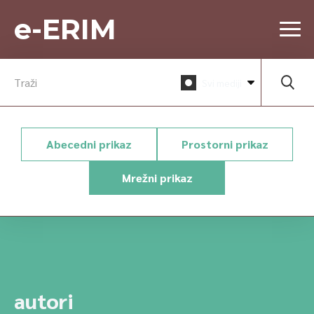
e-ERIM
Svi mediji
Abecedni prikaz
Prostorni prikaz
Mrežni prikaz
autori