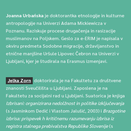
Joanna Urbańska
je doktorantka etnologije in kulturne
antropologije na Univerzi Adama Mickiewicza v
Poznanu. Raziskuje procese drugačenja in rasizacije
muslimanov na Poljskem. Geslo za e-ERIM je napisala v
okviru predmeta Sodobne migracije, državljanstvo in
etnične manjšine Uršule Lipovec Čebron na Univerzi v
Ljubljani, kjer je študirala na Erasmus izmenjavi.
Jelka Zorn
doktorirala je na Fakultetu za društvene
znanosti Sveučilišta u Ljubljani. Zaposlena je na
Fakultetu za socijalni rad u Ljubljani. Suatorica je knjiga
Izbrisani: organizirana nedolžnost in politike izključevanja
(s Jasminkom Dedić i Vlastom Jalušić, 2003) i
Brazgotine
izbrisa: prispevek h kritičnemu razumevanju izbrisa iz
registra stalnega prebivalstva Republike Slovenije
(s