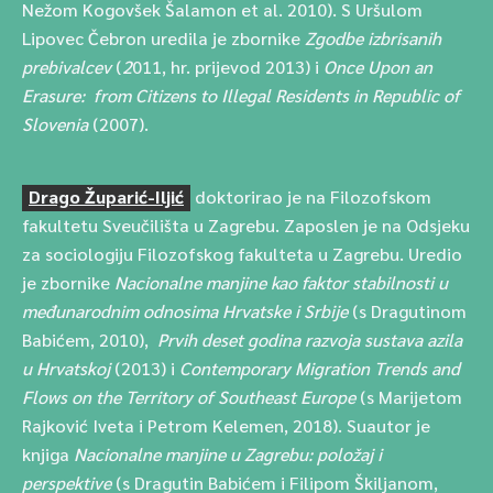
Nežom Kogovšek Šalamon et al. 2010). S Uršulom
Lipovec Čebron uredila je zbornike
Zgodbe izbrisanih
prebivalcev
(
2
011, hr. prijevod 2013) i
Once Upon an
Erasure: from Citizens to Illegal Residents in Republic of
Slovenia
(2007).
Drago Župarić-Iljić
doktorirao je na Filozofskom
fakultetu Sveučilišta u Zagrebu. Zaposlen je na Odsjeku
za sociologiju Filozofskog fakulteta u Zagrebu. Uredio
je zbornike
Nacionalne manjine kao faktor stabilnosti u
međunarodnim odnosima Hrvatske i Srbije
(s Dragutinom
Babićem, 2010),
Prvih deset godina razvoja sustava azila
u Hrvatskoj
(2013)
i
Contemporary Migration Trends and
Flows on the Territory of Southeast Europe
(s Marijetom
Rajković Iveta i Petrom Kelemen, 2018). Suautor je
knjiga
Nacionalne manjine u Zagrebu: položaj i
perspektive
(s Dragutin Babićem i Filipom Škiljanom,