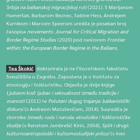
Srbija na balkanskoj migracijskoj ruti
(2021). S Marijanom
Hameršak, Barbarom Beznec, Sabine Hess, Andrejem
Kurnikom i Marcom Speerom uredila je poseban broj
časopisa
movements: Journal for Critical Migration and
Border Regime Studies
(2020) pod naslovom
Frontier
within: the European Border Regime in the Balkans
.
Tea Škokić
doktorirala je na Filozofskom fakultetu
Sveučilišta u Zagrebu. Zaposlena je u Institutu za
etnologiju i folkloristiku. Objavila je dvije knjige
Ljubavni kod: ljubav i seksualnost između tradicije i
znanosti
(2011) te
Polutani dugog trajanja: balkanistički
diskursi
(s Andreom Matoševićem, 2014). Suuredila je
zbornike
Između roda i naroda: etnološke i folklorističke
studije
(s Renatom Jambrešić Kirin, 2004),
Split i drugi:
kulturnoantropološki i kulturnostudijski prilozi
(s Ines