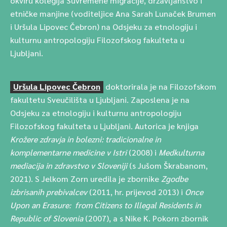
okviru kolegija Suvremene migracije, državljanstvo i
etničke manjine (voditeljice Ana Sarah Lunaček Brumen
i Uršula Lipovec Čebron) na Odsjeku za etnologiju i
kulturnu antropologiju Filozofskog fakulteta u
Ljubljani.
Uršula Lipovec Čebron
doktorirala je na Filozofskom
fakultetu Sveučilišta u Ljubljani. Zaposlena je na
Odsjeku za etnologiju i kulturnu antropologiju
Filozofskog fakulteta u Ljubljani. Autorica je knjiga
Krožere zdravja in bolezni: tradicionalne in
komplementarne medicine v Istri
(2008) i
Medkulturna
mediacija in zdravstvo v Sloveniji
(s Jušom Škrabanom,
2021). S Jelkom Zorn uredila je zbornike
Zgodbe
izbrisanih prebivalcev
(2011, hr. prijevod 2013) i
Once
Upon an Erasure: from Citizens to Illegal Residents in
Republic of Slovenia
(2007), a s Nike K. Pokorn zbornik