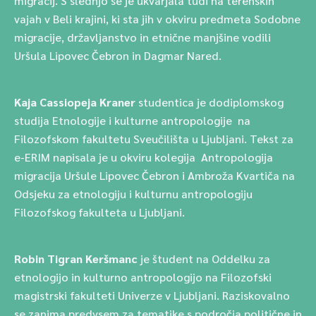
migracij. S slednjo se je ukvarjala tudi na terenskih
vajah v Beli krajini, ki sta jih v okviru predmeta Sodobne
migracije, državljanstvo in etnične manjšine vodili
Uršula Lipovec Čebron in Dagmar Nared.
Kaja Cassiopeja Kraner
studentica je dodiplomskog
studija Etnologije i kulturne antropologije na
Filozofskom fakultetu Sveučilišta u Ljubljani. Tekst za
e-ERIM napisala je u okviru kolegija Antropologija
migracija Uršule Lipovec Čebron i Ambroža Kvartiča na
Odsjeku za etnologiju i kulturnu antropologiju
Filozofskog fakulteta u Ljubljani.
Robin Tigran Keršmanc
je študent na Oddelku za
etnologijo in kulturno antropologijo na Filozofski
magistrski fakulteti Univerze v Ljubljani. Raziskovalno
se zanima predvsem za tematike s področja politične in