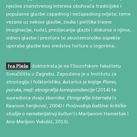
njezina znanstvenog interesa obuhvaća tradicijske i
popularne glazbe zapadnog i nezapadnog svijeta; teme
vezane uz neksus glazbe, zvuka i politika (rasne
imaginacije, roda), presijecanja glazbi i diskursa o njima,
odnos glazbe i prostora te akustemološke aspekte
uporabe glazbe kao sredstva torture u logorima.
Iva Pleše
doktorirala je na Filozofskom fakultetu
Sveučilišta u Zagrebu. Zaposlena je u Institutu za
etnologiju i folkloristiku. Autorica je knjige
Pismo,
poruka, mejl: etnografija korespondencije
(2014) te
suurednica dvaju zbornika:
Etnografije interneta
(s
Reanom Senjković, 2004) i
Proizvodnja baštine: kritičke
studije o nematerijalnoj kulturi
(s Marijanom Hameršak i
Ana-Marijom Vukušić, 2013).