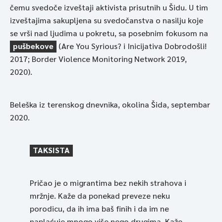
čemu svedoče izveštaji aktivista prisutnih u Šidu. U tim
izveštajima sakupljena su svedočanstva o nasilju koje
se vrši nad ljudima u pokretu, sa posebnim fokusom na
pušbekove
(Are You Syrious? i Inicijativa Dobrodošli!
2017; Border Violence Monitoring Network 2019,
2020).
Beleška iz terenskog dnevnika, okolina Šida, septembar
2020.
TAKSISTA
Pričao je o migrantima bez nekih strahova i
mržnje. Kaže da ponekad preveze neku
porodicu, da ih ima baš finih i da im ne
naplaćuje mnogo više nego drugima. Kaže