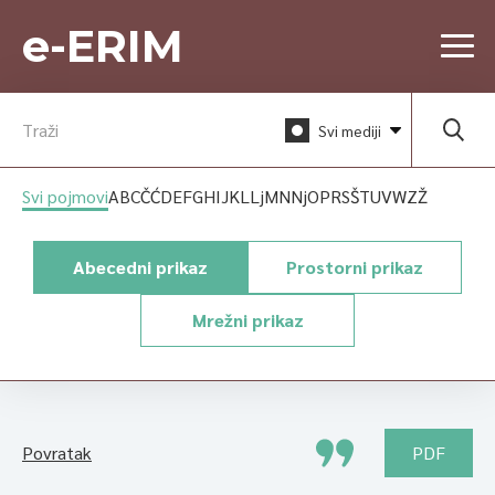
e-ERIM
Svi mediji
Svi pojmovi
A
B
C
Č
Ć
D
E
F
G
H
I
J
K
L
Lj
M
N
Nj
O
P
R
S
Š
T
U
V
W
Z
Ž
Abecedni prikaz
Prostorni prikaz
Mrežni prikaz
Povratak
PDF