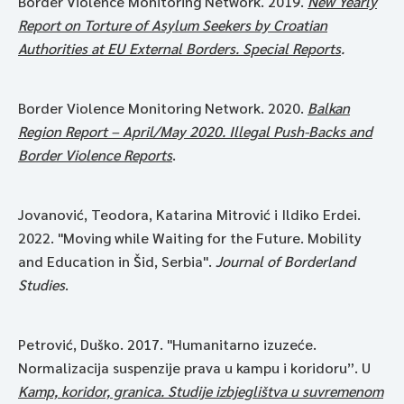
Border Violence Monitoring Network. 2019.
New Yearly
Report on Torture of Asylum Seekers by Croatian
Authorities at EU External Borders. Special Reports
.
Border Violence Monitoring Network. 2020.
Balkan
Region Report – April/May 2020. Illegal Push-Backs and
Border Violence Reports
.
Jovanović, Teodora, Katarina Mitrović i Ildiko Erdei.
2022. "Moving while Waiting for the Future. Mobility
and Education in Šid, Serbia".
Journal of Borderland
Studies
.
Petrović, Duško. 2017. "Humanitarno izuzeće.
Normalizacija suspenzije prava u kampu i koridoru”. U
Kamp, koridor, granica. Studije izbjeglištva u suvremenom