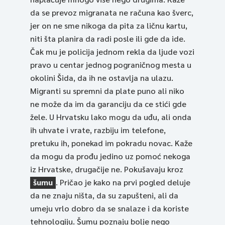
da se prevoz migranata ne računa kao šverc,
jer on ne sme nikoga da pita za ličnu kartu,
niti šta planira da radi posle ili gde da ide.
Čak mu je policija jednom rekla da ljude vozi
pravo u centar jednog pograničnog mesta u
okolini Šida, da ih ne ostavlja na ulazu.
Migranti su spremni da plate puno ali niko
ne može da im da garanciju da ce stići gde
žele. U Hrvatsku lako mogu da uđu, ali onda
ih uhvate i vrate, razbiju im telefone,
pretuku ih, ponekad im pokradu novac. Kaže
da mogu da prođu jedino uz pomoć nekoga
iz Hrvatske, drugačije ne. Pokušavaju kroz
šumu
. Pričao je kako na prvi pogled deluje
da ne znaju ništa, da su zapušteni, ali da
umeju vrlo dobro da se snalaze i da koriste
tehnologiju. Šumu poznaju bolje nego