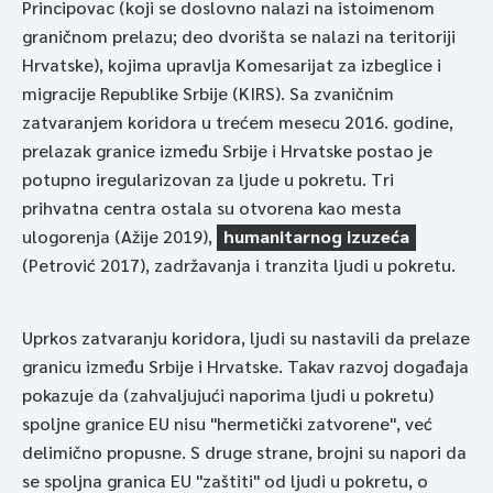
Principovac (koji se doslovno nalazi na istoimenom
graničnom prelazu; deo dvorišta se nalazi na teritoriji
Hrvatske), kojima upravlja Komesarijat za izbeglice i
migracije Republike Srbije (KIRS). Sa zvaničnim
zatvaranjem koridora u trećem mesecu 2016. godine,
prelazak granice između Srbije i Hrvatske postao je
potupno iregularizovan za ljude u pokretu. Tri
prihvatna centra ostala su otvorena kao mesta
ulogorenja (Ažije 2019),
humanitarnog izuzeća
(Petrović 2017), zadržavanja i tranzita ljudi u pokretu.
Uprkos zatvaranju koridora, ljudi su nastavili da prelaze
granicu između Srbije i Hrvatske. Takav razvoj događaja
pokazuje da (zahvaljujući naporima ljudi u pokretu)
spoljne granice EU nisu "hermetički zatvorene", već
delimično propusne. S druge strane, brojni su napori da
se spoljna granica EU "zaštiti" od ljudi u pokretu, o