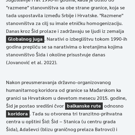
"razmene" stanovništva sa obe strane granice, koja se
tada uspostavila između Srbije i Hrvatske. "Razmene"
stanovništva za cilj su imale etničku homogenizaciju.
Danas kroz Šid prolaze i zadržavaju se ljudi iz zemalja
Globalnog juga
. Narativi o izbeglištvu tokom 1990-ih
godina prepliću se sa narativima o kretanjima kojima
stanovništvo Šida i okoline prisustvuje danas
(Jovanović et al. 2022).
Nakon preusmeravanja državno-organizovanog
humanitarnog koridora od granice sa Mađarskom ka
granici sa Hrvatskom u devetom mesecu 2015. godine,
Šid je postao središni čvor
balkanske rute
odnosno
koridora
. Tada su otvorena tri tranzitno-prihvatna
centra u opštini Šid: Šid – Stanica (u centru grada
Šida), Adaševci (blizu graničnog prelaza Batrovci) i