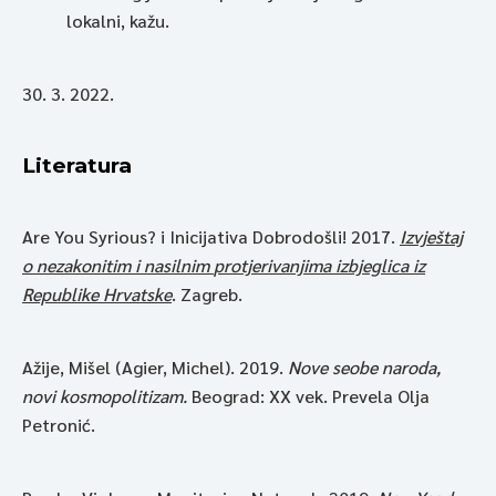
lokalni, kažu.
30. 3. 2022.
Literatura
Are You Syrious? i Inicijativa Dobrodošli! 2017.
Izvještaj
o nezakonitim i nasilnim
protjerivanjima izbjeglica iz
Republike Hrvatske
. Zagreb.
Ažije, Mišel (Agier, Michel). 2019.
Nove seobe naroda,
novi kosmopolitizam.
Beograd: XX vek. Prevela Olja
Petronić.