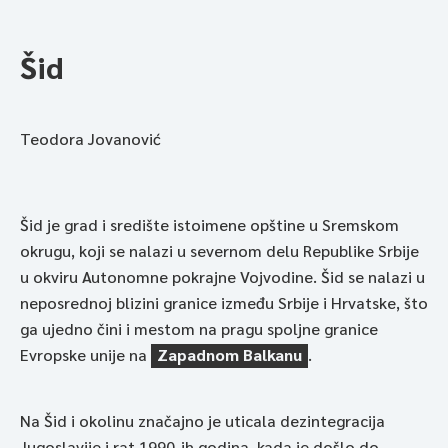
Šid
Teodora Jovanović
Šid je grad i središte istoimene opštine u Sremskom
okrugu, koji se nalazi u severnom delu Republike Srbije
u okviru Autonomne pokrajne Vojvodine. Šid se nalazi u
neposrednoj blizini granice između Srbije i Hrvatske, što
ga ujedno čini i mestom na pragu spoljne granice
Evropske unije na
Zapadnom Balkanu
.
Na Šid i okolinu značajno je uticala dezintegracija
Jugoslavije i rat 1990-ih godina, kada je došlo do