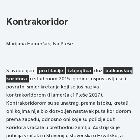
Kontrakoridor
Marijana Hameršak, Iva Pleše
S uvođenjem
profilacije
izbjeglica
duž
balkanskog
koridora
u studenom 2015. godine, uspostavlja se i
povratni smjer kretanja koji se još naziva i
kontrakoridorom (Hameršak i Pleše 2017).
Kontrakoridorom su se unatrag, prema istoku, kretali
oni kojima nije bio dozvoljen nastavak puta koridorom
prema zapadu, odnosno oni koje su policije duž
koridora vraćale u prethodnu zemlju. Austrijska je
policija vraćala u Sloveniju, slovenska u Hrvatsku, a