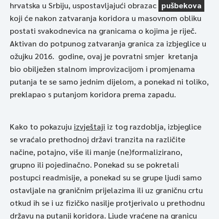
hrvatska u Srbiju, uspostavljajući obrazac
pušbekova
koji će nakon zatvaranja koridora u masovnom obliku
postati svakodnevica na granicama o kojima je riječ.
Aktivan do potpunog zatvaranja granica za izbjeglice u
ožujku 2016. godine, ovaj je povratni smjer kretanja
bio obilježen stalnom improvizacijom i promjenama
putanja te se samo jednim dijelom, a ponekad ni toliko,
preklapao s putanjom koridora prema zapadu.
Kako to pokazuju
izvještaji
iz tog razdoblja, izbjeglice
se vraćalo prethodnoj državi tranzita na različite
načine, potajno, više ili manje (ne)formalizirano,
grupno ili pojedinačno. Ponekad su se pokretali
postupci readmisije, a ponekad su se grupe ljudi samo
ostavljale na graničnim prijelazima ili uz graničnu crtu
otkud ih se i uz fizičko nasilje protjerivalo u prethodnu
državu na putanji koridora. Ljude vraćene na granicu