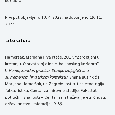
koridora.
Prvi put objavljeno 10. 4. 2022; nadopunjeno 19. 11.
2023.
Literatura
Hameršak, Marijana i Iva Pleše. 2017. "Zarobljeni u
kretanju. O hrvatskoj dionici balkanskog koridora".
U
Kamp, koridor, granica. Studije izbjeglištva u
suvremenom hrvatskom kontekstu
.
Emina Bužinkić i
Marijana Hameršak, ur. Zagreb: Institut za etnologiju i
folkloristiku, Centar za mirovne studije, Fakultet
političkih znanosti – Centar za istraživanje etničnosti,
državljanstva i migracija, 9-39.