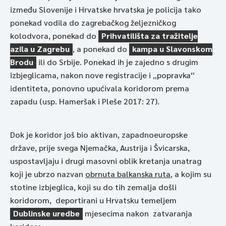
između Slovenije i Hrvatske hrvatska je policija tako
ponekad vodila do zagrebačkog željezničkog
kolodvora, ponekad do
Prihvatilišta za tražitelje
azila u Zagrebu
, a ponekad do
kampa u Slavonskom
Brodu
ili do Srbije. Ponekad ih je zajedno s drugim
izbjeglicama, nakon nove registracije i „popravka“
identiteta, ponovno upućivala koridorom prema
zapadu (usp. Hameršak i Pleše 2017: 27).
Dok je koridor još bio aktivan, zapadnoeuropske
države, prije svega Njemačka, Austrija i Švicarska,
uspostavljaju i drugi masovni oblik kretanja unatrag
koji je ubrzo nazvan
obrnuta balkanska ruta
, a kojim su
stotine izbjeglica, koji su do tih zemalja došli
koridorom, deportirani
u Hrvatsku temeljem
Dublinske uredbe
mjesecima nakon zatvaranja