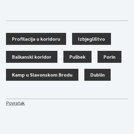
Profilacija u koridoru
Izbjeglištvo
Balkanski koridor
Pušbek
Porin
Kamp u Slavonskom Brodu
Dublin
Povratak