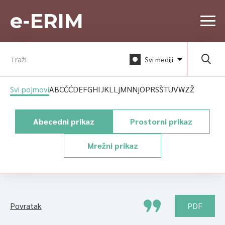
e-ERIM
Svi mediji
Svi pojmovi
A
B
C
Č
Ć
D
E
F
G
H
I
J
K
L
Lj
M
N
Nj
O
P
R
S
Š
T
U
V
W
Z
Ž
Abecedni prikaz
Prostorni prikaz
Mrežni prikaz
Povratak
PDF