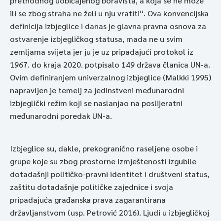
prethodnog uobičajenog boravišta, a koja se ne može
ili se zbog straha ne želi u nju vratiti“. Ova konvencijska
definicija izbjeglice i danas je glavna pravna osnova za
ostvarenje izbjegličkog statusa, mada ne u svim
zemljama svijeta jer ju je uz pripadajući protokol iz
1967. do kraja 2020. potpisalo 149 država članica UN-a.
Ovim definiranjem univerzalnog izbjeglice
(Malkki 1995)
napravljen je temelj za jedinstveni međunarodni
izbjeglički režim koji se naslanjao na poslijeratni
međunarodni poredak UN-a.
Izbjeglice su, dakle, prekogranično raseljene osobe i
grupe koje su zbog prostorne izmještenosti izgubile
dotadašnji političko-pravni identitet i društveni status,
zaštitu dotadašnje političke zajednice i svoja
pripadajuća građanska prava zagarantirana
državljanstvom (usp. Petrović 2016). Ljudi u izbjegličkoj