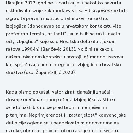
Ukrajine 2022. godine. Hrvatska je u nekoliko navrata
usklađivala svoje zakonodavstvo sa EU
acquisom
ne bi li
izgradila pravni i institucionalni okvir za zaštitu
izbjeglica (donedavno se u hrvatskom kontekstu više
preferirao termin „azilanti“, kako bi ih se razlikovalo
od „izbjeglica“ koje su u Hrvatsku dolazile tijekom
ratova 1990-ih) (Baričević 2013). No čini se kako u
našem lokalnom kontekstu postoji još mnogo izazova
koji sprječavaju punu integraciju izbjeglica u hrvatsko
društvo (usp. Župarić-Iljić 2020).
Kada bismo pokušali valorizirati današnji značaj i
dosege međunarodnog režima izbjegličke zaštite u
svijetu našli bismo se pred brojnim neriješenim
pitanjima. Neprimjerenost i „zastarjelost“ konvencijske
definicije ogleda se u neadekvatnim odgovorima na
uzroke, obrasce, pravce i obim raseljenosti u svijetu.