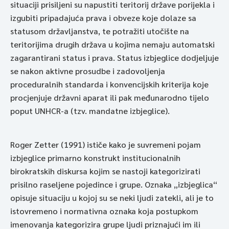
situaciji prisiljeni su napustiti teritorij države porijekla i
izgubiti pripadajuća prava i obveze koje dolaze sa
statusom državljanstva, te potražiti utočište na
teritorijima drugih država u kojima nemaju automatski
zagarantirani status i prava. Status izbjeglice dodjeljuje
se nakon aktivne prosudbe i zadovoljenja
proceduralnih standarda i konvencijskih kriterija koje
procjenjuje državni aparat ili pak međunarodno tijelo
poput UNHCR-a (tzv. mandatne izbjeglice).
Roger Zetter (1991) ističe kako je suvremeni pojam
izbjeglice primarno konstrukt institucionalnih
birokratskih diskursa kojim se nastoji kategorizirati
prisilno raseljene pojedince i grupe. Oznaka „izbjeglica“
opisuje situaciju u kojoj su se neki ljudi zatekli, ali je to
istovremeno i normativna oznaka koja postupkom
imenovanja kategorizira grupe ljudi priznajući im ili