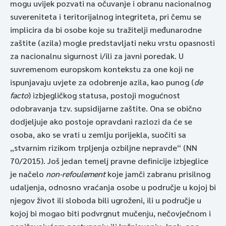
mogu uvijek pozvati na očuvanje i obranu nacionalnog
suvereniteta i teritorijalnog integriteta, pri čemu se
implicira da bi osobe koje su tražitelji međunarodne
zaštite (azila) mogle predstavljati neku vrstu opasnosti
za nacionalnu sigurnost i/ili za javni poredak. U
suvremenom europskom kontekstu za one koji ne
ispunjavaju uvjete za odobrenje azila, kao punog (
de
facto
) izbjegličkog statusa, postoji mogućnost
odobravanja tzv. supsidijarne zaštite. Ona se obično
dodjeljuje ako postoje opravdani razlozi da će se
osoba, ako se vrati u zemlju porijekla, suočiti sa
„stvarnim rizikom trpljenja ozbiljne nepravde“ (NN
70/2015). Još jedan temelj pravne definicije izbjeglice
je načelo
non-refoulement
koje jamči zabranu prisilnog
udaljenja, odnosno vraćanja osobe u područje u kojoj bi
njegov život ili sloboda bili ugroženi, ili u područje u
kojoj bi mogao biti podvrgnut mučenju, nečovječnom i