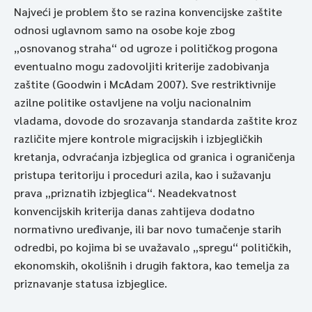
Najveći je problem što se razina konvencijske zaštite
odnosi uglavnom samo na osobe koje zbog
„osnovanog straha“ od ugroze i političkog progona
eventualno mogu zadovoljiti kriterije zadobivanja
zaštite (Goodwin i McAdam 2007). Sve restriktivnije
azilne politike ostavljene na volju nacionalnim
vladama, dovode do srozavanja standarda zaštite kroz
različite mjere kontrole migracijskih i izbjegličkih
kretanja, odvraćanja izbjeglica od granica i ograničenja
pristupa teritoriju i proceduri azila, kao i sužavanju
prava „priznatih izbjeglica“. Neadekvatnost
konvencijskih kriterija danas zahtijeva dodatno
normativno uređivanje, ili bar novo tumačenje starih
odredbi, po kojima bi se uvažavalo „spregu“ političkih,
ekonomskih, okolišnih i drugih faktora, kao temelja za
priznavanje statusa izbjeglice.