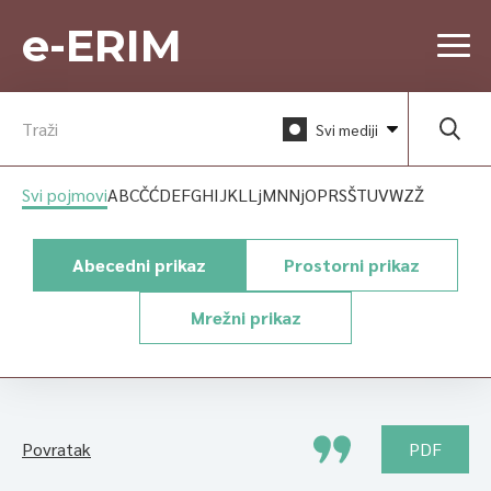
e-ERIM
Svi mediji
Svi pojmovi
A
B
C
Č
Ć
D
E
F
G
H
I
J
K
L
Lj
M
N
Nj
O
P
R
S
Š
T
U
V
W
Z
Ž
Abecedni prikaz
Prostorni prikaz
Mrežni prikaz
Povratak
PDF