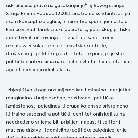
uskraćujuću pravo na „ozakonjenje“ njihovog stanja.
Stoga Emma Haddad (2008) smatra da su identitet, pa
i sam koncept izbjeglice, inherentno sporni jer nastaju
kao proizvodi birokratske aparature, političkog pritiska
i društvenih očekivanja. To znači da sam termin
označava visoku razinu birokratske kontrole,
društvenog i političkog autoriteta, te ponajprije služi
političkim interesima nacionalnih vlada i humanitarnih
agendi međunarodnih aktera.
Izbjeglištvo stoga razumijemo kao liminalno i nerijetko
marginalno stanje osobne, društvene i političke
izmještenosti pojedinca ili grupa kojom se privremeno
ili trajno suspendira politički identitet onih koji su na
neodređeno vrijeme bili prisiljeni napustiti teritorij
matične države i (domicilne) političke zajednice jer je
došlo do prekida strukturalnog odnosa između