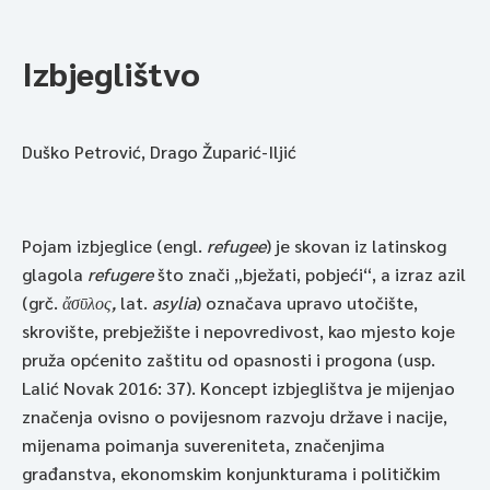
Izbjeglištvo
Duško Petrović, Drago Župarić-Iljić
Pojam izbjeglice (engl.
refugee
) je skovan iz latinskog
glagola
refugere
što znači „bježati, pobjeći“, a izraz azil
(grč.
ἄσῡλος,
lat.
asylia
) označava upravo utočište,
skrovište, prebježište i nepovredivost, kao mjesto koje
pruža općenito zaštitu od opasnosti i progona (usp.
Lalić Novak 2016: 37). Koncept izbjeglištva je mijenjao
značenja ovisno o povijesnom razvoju države i nacije,
mijenama poimanja suvereniteta, značenjima
građanstva, ekonomskim konjunkturama i političkim