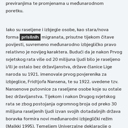
previranjima te promjenama u međunarodnom
poretku.
Iako su raseljene i izbjegle osobe, kao stara/nova
forma
prisilnih
migranata, prisutne tijekom čitave
povijesti, suvremeno međunarodno izbjegličko pravo
relativno je novijeg karaktera. Budući da je nakon Prvog
svjetskog rata više od 20 milijuna ljudi bilo je raseljeno
i/ili je ostalo bez državljanstva, države članice Lige
naroda su 1921. imenovale prvog povjerenika za
izbjeglice, Fridtjofa Nansena, te su 1922. uvedene tzv.
Nansenove putovnice za raseljene osobe koje su ostale
bez državljanstva. Tijekom i nakon Drugog svjetskog
rata se zbog postojanja ogromnog broja od preko 30
milijuna raseljenih ljudi izvan svojih dotadašnjih država
boravka formira novi međunarodni izbjeglički režim
(Malkki 1995). Temeljem Univerzalne deklaracije o