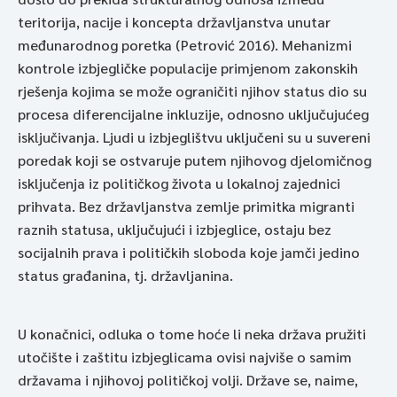
teritorija, nacije i koncepta državljanstva unutar
međunarodnog poretka (Petrović 2016). Mehanizmi
kontrole izbjegličke populacije primjenom zakonskih
rješenja kojima se može ograničiti njihov status dio su
procesa diferencijalne inkluzije, odnosno uključujućeg
isključivanja. Ljudi u izbjeglištvu uključeni su u suvereni
poredak koji se ostvaruje putem njihovog djelomičnog
isključenja iz političkog života u lokalnoj zajednici
prihvata. Bez državljanstva zemlje primitka migranti
raznih statusa, uključujući i izbjeglice, ostaju bez
socijalnih prava i političkih sloboda koje jamči jedino
status građanina, tj. državljanina.
U konačnici, odluka o tome hoće li neka država pružiti
utočište i zaštitu izbjeglicama ovisi najviše o samim
državama i njihovoj političkoj volji. Države se, naime,