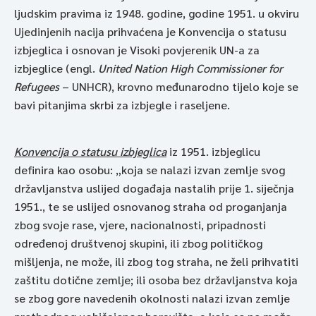
ljudskim pravima iz 1948. godine, godine 1951. u okviru
Ujedinjenih nacija prihvaćena je Konvencija o statusu
izbjeglica i osnovan je Visoki povjerenik UN-a za
izbjeglice (engl.
United Nation High Commissioner for
Refugees
– UNHCR), krovno međunarodno tijelo koje se
bavi pitanjima skrbi za izbjegle i raseljene.
Konvencija o statusu izbjeglica
iz 1951. izbjeglicu
definira kao osobu: „koja se nalazi izvan zemlje svog
državljanstva uslijed događaja nastalih prije 1. siječnja
1951., te se uslijed osnovanog straha od proganjanja
zbog svoje rase, vjere, nacionalnosti, pripadnosti
određenoj društvenoj skupini, ili zbog političkog
mišljenja, ne može, ili zbog tog straha, ne želi prihvatiti
zaštitu dotične zemlje; ili osoba bez državljanstva koja
se zbog gore navedenih okolnosti nalazi izvan zemlje