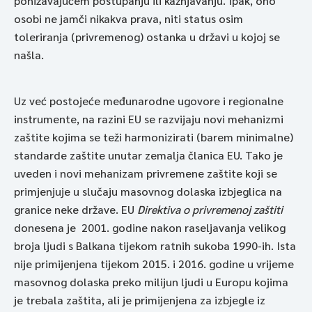
ponižavajućem postupanju ili kažnjavanju. Ipak, ono
osobi ne jamči nikakva prava, niti status osim
toleriranja (privremenog) ostanka u državi u kojoj se
našla.
Uz već postojeće međunarodne ugovore i regionalne
instrumente, na razini EU se razvijaju novi mehanizmi
zaštite kojima se teži harmonizirati (barem minimalne)
standarde zaštite unutar zemalja članica EU. Tako je
uveden i novi mehanizam privremene zaštite koji se
primjenjuje u slučaju masovnog dolaska izbjeglica na
granice neke države. EU
Direktiva o privremenoj zaštiti
donesena je 2001. godine nakon raseljavanja velikog
broja ljudi s Balkana tijekom ratnih sukoba 1990-ih. Ista
nije primijenjena tijekom 2015. i 2016. godine u vrijeme
masovnog dolaska preko milijun ljudi u Europu kojima
je trebala zaštita, ali je primijenjena za izbjegle iz