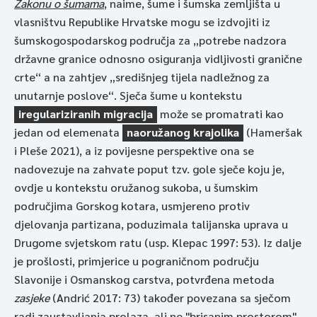
Zakonu o šumama
, naime, šume i šumska zemljišta u
vlasništvu Republike Hrvatske mogu se izdvojiti iz
šumskogospodarskog područja za „potrebe nadzora
državne granice odnosno osiguranja vidljivosti granične
crte“ a na zahtjev „središnjeg tijela nadležnog za
unutarnje poslove“. Sječa šume u kontekstu
iregulariziranih migracija
može se promatrati kao
jedan od elemenata
naoružanog krajolika
(Hameršak
i Pleše 2021), a iz povijesne perspektive ona se
nadovezuje na zahvate poput tzv. gole sječe koju je,
ovdje u kontekstu oružanog sukoba, u šumskim
područjima Gorskog kotara, usmjereno protiv
djelovanja partizana, poduzimala talijanska uprava u
Drugome svjetskom ratu (usp. Klepac 1997: 53). Iz dalje
je prošlosti, primjerice u pograničnom području
Slavonije i Osmanskog carstva, potvrđena metoda
zasjeke
(Andrić 2017: 73) također povezana sa sječom
radi zaustavljanja prolaza, ali ne "brisanim prostorom"