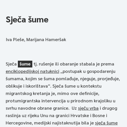
Sječa šume
Iva Pleše, Marijana Hameršak
Sječa
šume
tj. rušenje ili obaranje stabala je prema
enciklopedijskoj natuknici
„postupak u gospodarenju
šumama, kojim se šuma pomlađuje, njeguje, prorjeđuje,
oblikuje i iskorištava“. Sječa šume u kontekstu
migrantskog kretanja je, mimo ove definicije,
protumigrantska intervencija u prirodnom krajoliku u
svrhu navodne obrane granice. Uz
sječu vrba
i drugog
raslinja uz rijeku Unu na granici Hrvatske i Bosne i
Hercegovine, medijski najistaknutija bila je
sječa šume