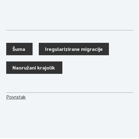
Šuma
Iregularizirane migracije
Naoružani krajolik
Povratak