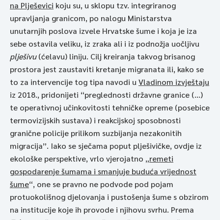
na Plješevici
koju su, u sklopu tzv. integriranog
upravljanja granicom, po nalogu Ministarstva
unutarnjih poslova izvele Hrvatske šume i koja je iza
sebe ostavila veliku, iz zraka ali i iz podnožja uočljivu
plješivu
(ćelavu) liniju. Cilj kreiranja takvog brisanog
prostora jest zaustaviti kretanje migranata ili, kako se
to za intervencije tog tipa navodi u
Vladinom izvještaju
iz 2018., pridonijeti “preglednosti državne granice (…)
te operativnoj učinkovitosti tehničke opreme (posebice
termovizijskih sustava) i reakcijskoj sposobnosti
granične policije prilikom suzbijanja nezakonitih
migracija”. Iako se sječama poput plješivičke, ovdje iz
ekološke perspektive, vrlo vjerojatno „
remeti
gospodarenje šumama i smanjuje buduća vrijednost
šume
“, one se pravno ne podvode pod pojam
protuokolišnog djelovanja i pustošenja šume s obzirom
na institucije koje ih provode i njihovu svrhu. Prema