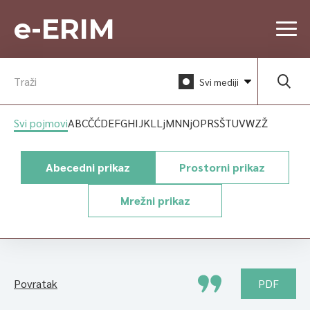
e-ERIM
Svi mediji
Svi pojmovi
A
B
C
Č
Ć
D
E
F
G
H
I
J
K
L
Lj
M
N
Nj
O
P
R
S
Š
T
U
V
W
Z
Ž
Abecedni prikaz
Prostorni prikaz
Mrežni prikaz
Povratak
PDF